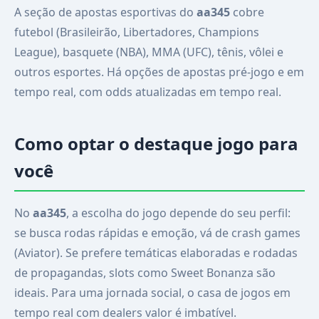
A seção de apostas esportivas do
aa345
cobre
futebol (Brasileirão, Libertadores, Champions
League), basquete (NBA), MMA (UFC), tênis, vôlei e
outros esportes. Há opções de apostas pré-jogo e em
tempo real, com odds atualizadas em tempo real.
Como optar o destaque jogo para
você
No
aa345
, a escolha do jogo depende do seu perfil:
se busca rodas rápidas e emoção, vá de crash games
(Aviator). Se prefere temáticas elaboradas e rodadas
de propagandas, slots como Sweet Bonanza são
ideais. Para uma jornada social, o casa de jogos em
tempo real com dealers valor é imbatível.