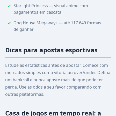
Starlight Princess — visual anime com
pagamentos em cascata
Dog House Megaways — até 117.649 formas
de ganhar
Dicas para apostas esportivas
Estude as estatísticas antes de apostar. Comece com
mercados simples como vitória ou over/under. Defina
um bankroll e nunca aposte mais do que pode ter
perda. Use as odds a seu favor comparando com
outras plataformas.
Casa de jogos em tempo real: a