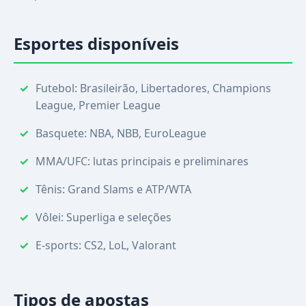
Esportes disponíveis
Futebol: Brasileirão, Libertadores, Champions
League, Premier League
Basquete: NBA, NBB, EuroLeague
MMA/UFC: lutas principais e preliminares
Tênis: Grand Slams e ATP/WTA
Vôlei: Superliga e seleções
E-sports: CS2, LoL, Valorant
Tipos de apostas