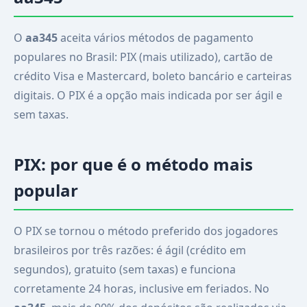
O
aa345
aceita vários métodos de pagamento
populares no Brasil: PIX (mais utilizado), cartão de
crédito Visa e Mastercard, boleto bancário e carteiras
digitais. O PIX é a opção mais indicada por ser ágil e
sem taxas.
PIX: por que é o método mais
popular
O PIX se tornou o método preferido dos jogadores
brasileiros por três razões: é ágil (crédito em
segundos), gratuito (sem taxas) e funciona
corretamente 24 horas, inclusive em feriados. No