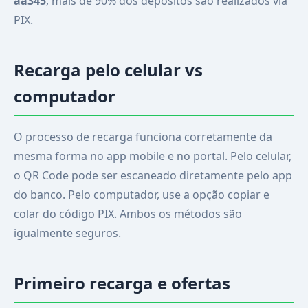
aa345
, mais de 90% dos depósitos são realizados via
PIX.
Recarga pelo celular vs
computador
O processo de recarga funciona corretamente da
mesma forma no app mobile e no portal. Pelo celular,
o QR Code pode ser escaneado diretamente pelo app
do banco. Pelo computador, use a opção copiar e
colar do código PIX. Ambos os métodos são
igualmente seguros.
Primeiro recarga e ofertas