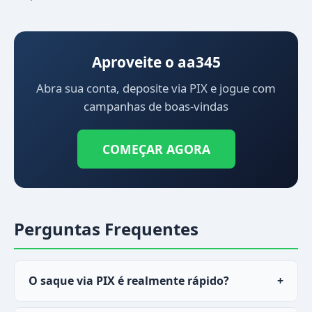
Aproveite o aa345
Abra sua conta, deposite via PIX e jogue com
campanhas de boas-vindas
COMEÇAR AGORA
Perguntas Frequentes
O saque via PIX é realmente rápido?
+
Sim, a maioria dos saques via PIX no
aa345
cai