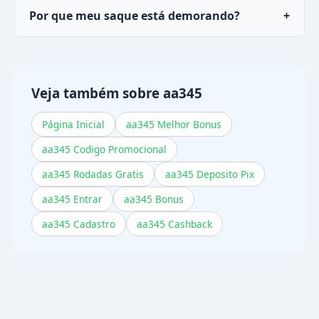
Por que meu saque está demorando?
+
em menos de 30 minutos.
Pode ser processamento de conta pendente ou
rollover de campanhas não cumprido. Verifique
esses itens ou contate o suporte.
Veja também sobre aa345
Página Inicial
aa345 Melhor Bonus
aa345 Codigo Promocional
aa345 Rodadas Gratis
aa345 Deposito Pix
aa345 Entrar
aa345 Bonus
aa345 Cadastro
aa345 Cashback