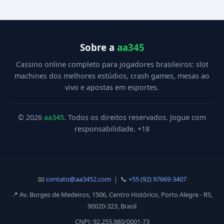
Sobre a
aa345
Cassino online completo para jogadores brasileiros: slot
machines dos melhores estúdios, crash games, mesas ao
vivo e apostas em esportes.
© 2026
aa345
. Todos os direitos reservados. Jogue com
responsabilidade. +18
📧
contato@aa3452.com
| 📞
+55 (92) 97669-3407
📍 Av. Borges de Medeiros, 1506, Centro Histórico, Porto Alegre - RS,
90020-323, Brasil
CNPJ: 92.255.980/0001-73