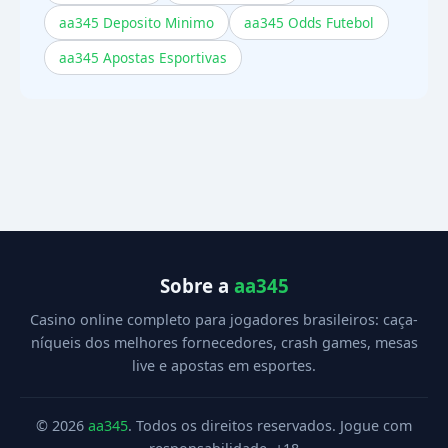
aa345 Deposito Minimo
aa345 Odds Futebol
aa345 Apostas Esportivas
Sobre a
aa345
Casino online completo para jogadores brasileiros: caça-
níqueis dos melhores fornecedores, crash games, mesas
live e apostas em esportes.
© 2026
aa345
. Todos os direitos reservados. Jogue com