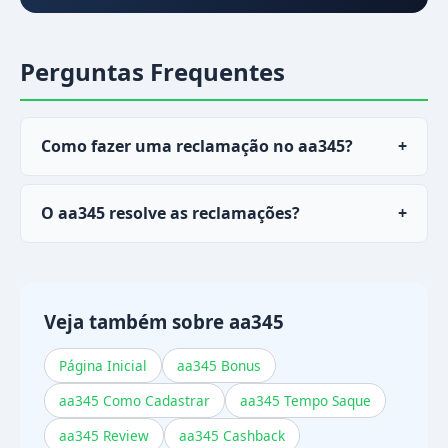
Perguntas Frequentes
Como fazer uma reclamação no aa345?
+
Acesse o chat live no portal ou app, ou envie um
O aa345 resolve as reclamações?
+
email detalhando seu problema com prints e
dados da registro.
Sim, a maioria das reclamações é resolvida em
até 48 horas quando reportada pelos canais
oficiais.
Veja também sobre aa345
Página Inicial
aa345 Bonus
aa345 Como Cadastrar
aa345 Tempo Saque
aa345 Review
aa345 Cashback