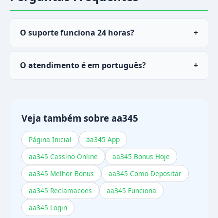
O suporte funciona 24 horas?
+
Sim, o chat live do
aa345
está disponível 24
O atendimento é em português?
+
horas por dia, 7 dias por semana.
Sim, toda a time de atendimento atende em
português do Brasil.
Veja também sobre aa345
Página Inicial
aa345 App
aa345 Cassino Online
aa345 Bonus Hoje
aa345 Melhor Bonus
aa345 Como Depositar
aa345 Reclamacoes
aa345 Funciona
aa345 Login